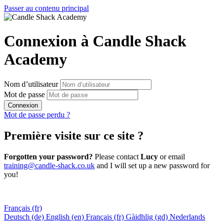
Passer au contenu principal
Connexion à Candle Shack
Academy
Nom d’utilisateur
Mot de passe
Connexion
Mot de passe perdu ?
Première visite sur ce site ?
Forgotten your password?
Please contact
Lucy
or email
training@candle-shack.co.uk
and I will set up a new password for
you!
Français ‎(fr)‎
Deutsch ‎(de)‎
English ‎(en)‎
Français ‎(fr)‎
Gàidhlig ‎(gd)‎
Nederlands